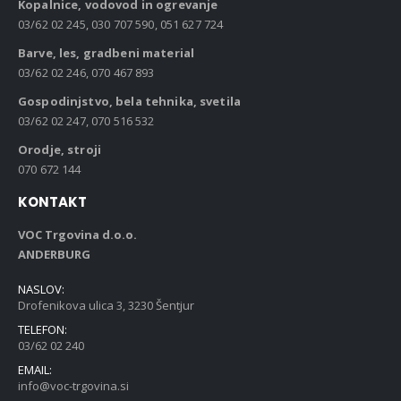
Kopalnice, vodovod in ogrevanje
03/62 02 245, 030 707 590, 051 627 724
Barve, les, gradbeni material
03/62 02 246, 070 467 893
Gospodinjstvo, bela tehnika, svetila
03/62 02 247, 070 516 532
Orodje, stroji
070 672 144
KONTAKT
VOC Trgovina d.o.o.
ANDERBURG
NASLOV:
Drofenikova ulica 3, 3230 Šentjur
TELEFON:
03/62 02 240
EMAIL:
info@voc-trgovina.si