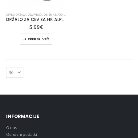
CEVNA DRŽALA
,
DELAVNICA
,
OBJEMKE
,
PODIZVAJALCI
,
PVC CEVI
,
VODOVOD KANALIZACIJA
DRŽALO ZA CEV ZA HK ALPRO PP FI 75
5.99
€
PREBERI VEČ
INFORMACIJE
O nas
Osnovni podatki