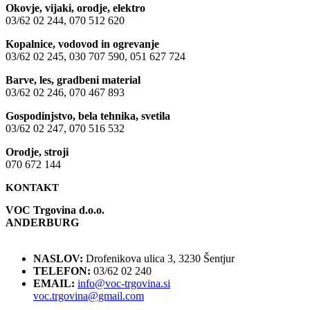
Okovje, vijaki, orodje, elektro
03/62 02 244, 070 512 620
Kopalnice, vodovod in ogrevanje
03/62 02 245, 030 707 590, 051 627 724
Barve, les, gradbeni material
03/62 02 246, 070 467 893
Gospodinjstvo, bela tehnika, svetila
03/62 02 247, 070 516 532
Orodje, stroji
070 672 144
KONTAKT
VOC Trgovina d.o.o.
ANDERBURG
NASLOV:
Drofenikova ulica 3, 3230 Šentjur
TELEFON:
03/62 02 240
EMAIL:
info@voc-trgovina.si
voc.trgovina@gmail.com
NIK