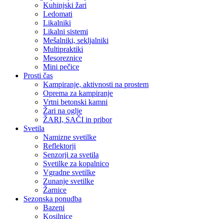
Kuhinjski žari
Ledomati
Likalniki
Likalni sistemi
Mešalniki, sekljalniki
Multipraktiki
Mesoreznice
Mini pečice
Prosti čas
Kampiranje, aktivnosti na prostem
Oprema za kampiranje
Vrtni betonski kamni
Žari na oglje
ŽARI, SAČI in pribor
Svetila
Namizne svetilke
Reflektorji
Senzorji za svetila
Svetilke za kopalnico
Vgradne svetilke
Zunanje svetilke
Žarnice
Sezonska ponudba
Bazeni
Kosilnice