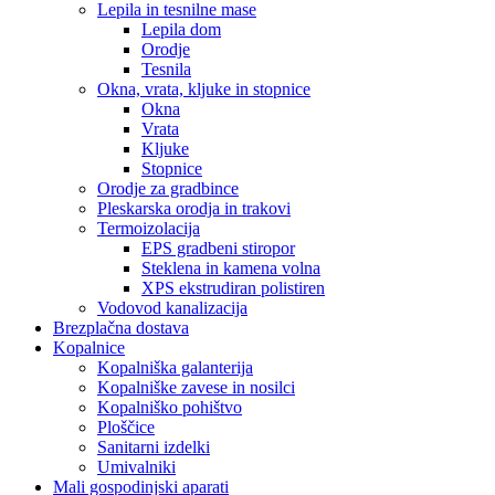
Lepila in tesnilne mase
Lepila dom
Orodje
Tesnila
Okna, vrata, kljuke in stopnice
Okna
Vrata
Kljuke
Stopnice
Orodje za gradbince
Pleskarska orodja in trakovi
Termoizolacija
EPS gradbeni stiropor
Steklena in kamena volna
XPS ekstrudiran polistiren
Vodovod kanalizacija
Brezplačna dostava
Kopalnice
Kopalniška galanterija
Kopalniške zavese in nosilci
Kopalniško pohištvo
Ploščice
Sanitarni izdelki
Umivalniki
Mali gospodinjski aparati