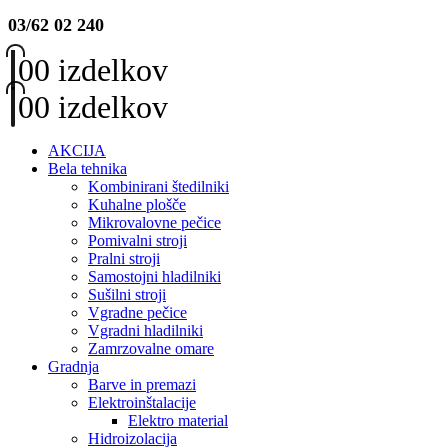
03/62 02 240
0
0 izdelkov
0
0 izdelkov
AKCIJA
Bela tehnika
Kombinirani štedilniki
Kuhalne plošče
Mikrovalovne pečice
Pomivalni stroji
Pralni stroji
Samostojni hladilniki
Sušilni stroji
Vgradne pečice
Vgradni hladilniki
Zamrzovalne omare
Gradnja
Barve in premazi
Elektroinštalacije
Elektro material
Hidroizolacija