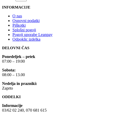
INFORMACIJE
O nas
Osnovni podatki
Piškotki
Splošni pogoji
Pogoji uporabe Leanpay
Odpoklic izdelka
DELOVNI ČAS
Ponedeljek – petek
07:00 – 19:00
Sobota:
08:00 – 13.00
Nedelja in prazniki:
Zaprto
ODDELKI
Informacije
03/62 02 240, 070 681 615