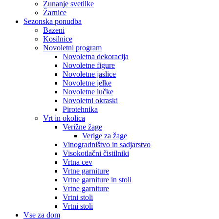
Zunanje svetilke
Žarnice
Sezonska ponudba
Bazeni
Kosilnice
Novoletni program
Novoletna dekoracija
Novoletne figure
Novoletne jaslice
Novoletne jelke
Novoletne lučke
Novoletni okraski
Pirotehnika
Vrt in okolica
Verižne žage
Verige za žage
Vinogradništvo in sadjarstvo
Visokotlačni čistilniki
Vrtna cev
Vrtne garniture
Vrtne garniture in stoli
Vrtne garniture
Vrtni stoli
Vrtni stoli
Vse za dom