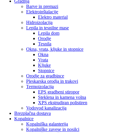
Gradnja
Barve in premazi
Elektroinštalacije
Elektro material
Hidroizolacija
Lepila in tesnilne mase
Lepila dom
Orodje
Tesnila
Okna, vrata, kljuke in stopnice
Okna
Vrata
Kljuke
Stopnice
Orodje za gradbince
Pleskarska orodja in trakovi
Termoizolacija
EPS gradbeni stiropor
Steklena in kamena volna
XPS ekstrudiran polistiren
Vodovod kanalizacija
Brezplačna dostava
Kopalnice
Kopalniška galanterija
Kopalniške zavese in nosilci