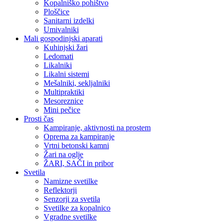
Kopalniško pohištvo
Ploščice
Sanitarni izdelki
Umivalniki
Mali gospodinjski aparati
Kuhinjski žari
Ledomati
Likalniki
Likalni sistemi
Mešalniki, sekljalniki
Multipraktiki
Mesoreznice
Mini pečice
Prosti čas
Kampiranje, aktivnosti na prostem
Oprema za kampiranje
Vrtni betonski kamni
Žari na oglje
ŽARI, SAČI in pribor
Svetila
Namizne svetilke
Reflektorji
Senzorji za svetila
Svetilke za kopalnico
Vgradne svetilke