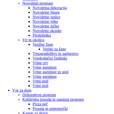
Novoletni program
Novoletna dekoracija
Novoletne figure
Novoletne jaslice
Novoletne jelke
Novoletne lučke
Novoletni okraski
Pirotehnika
Vrt in okolica
Verižne žage
Verige za žage
Vinogradništvo in sadjarstvo
Visokotlačni čistilniki
Vrtna cev
Vrtne garniture
Vrtne garniture in stoli
Vrtne garniture
Vrtni stoli
Vrtni stoli
Vse za dom
Dekorativni program
Kuhinjska posoda in namizni program
Pizza peč
Posoda in pripomočki
Kasete za denar