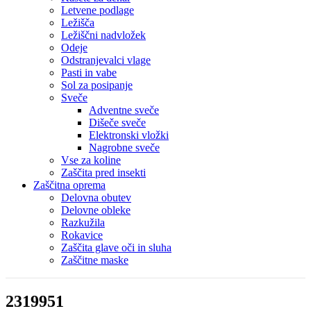
Letvene podlage
Ležišča
Ležiščni nadvložek
Odeje
Odstranjevalci vlage
Pasti in vabe
Sol za posipanje
Sveče
Adventne sveče
Dišeče sveče
Elektronski vložki
Nagrobne sveče
Vse za koline
Zaščita pred insekti
Zaščitna oprema
Delovna obutev
Delovne obleke
Razkužila
Rokavice
Zaščita glave oči in sluha
Zaščitne maske
2319951