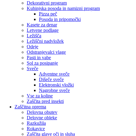
Dekorativni program
Kuhinjska posoda in namizni program
Pizza peč
Posoda in pripomočki
Kasete za denar
Letvene podlage
Ležišča
Ležiščni nadvložek
Odeje
Odstranjevalci vlage
Pasti in vabe
Sol za posipanje
Sveče
Adventne sveče
Dišeče sveče
Elektronski vložki
Nagrobne sveče
Vse za koline
Zaščita pred insekti
Zaščitna oprema
Delovna obutev
Delovne obleke
Razkužila
Rokavice
Zaščita glave oči in sluha