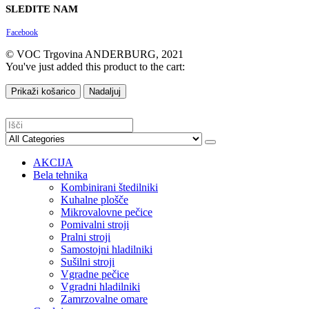
SLEDITE NAM
Facebook
© VOC Trgovina ANDERBURG, 2021
You've just added this product to the cart:
Prikaži košarico
Nadaljuj
AKCIJA
Bela tehnika
Kombinirani štedilniki
Kuhalne plošče
Mikrovalovne pečice
Pomivalni stroji
Pralni stroji
Samostojni hladilniki
Sušilni stroji
Vgradne pečice
Vgradni hladilniki
Zamrzovalne omare