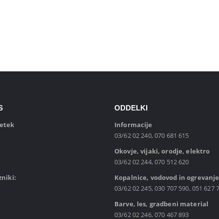
S
ODDELKI
petek
Informacije
03/62 02 240, 070 681 615
Okovje, vijaki, orodje, elektro
03/62 02 244, 070 512 620
zniki:
Kopalnice, vodovod in ogrevanj
03/62 02 245, 030 707 590, 051 627 
Barve, les, gradbeni material
03/62 02 246, 070 467 893