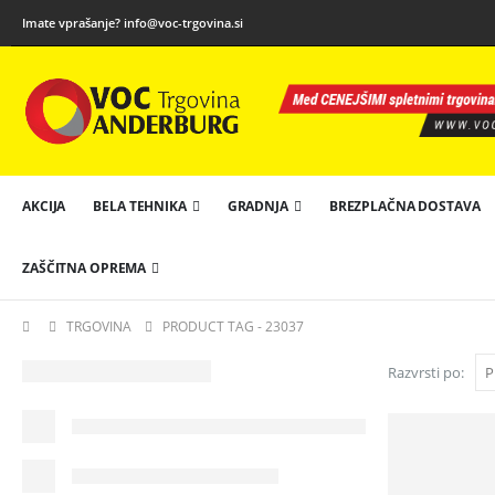
Imate vprašanje?
info@voc-trgovina.si
AKCIJA
BELA TEHNIKA
GRADNJA
BREZPLAČNA DOSTAVA
ZAŠČITNA OPREMA
TRGOVINA
PRODUCT TAG -
23037
Razvrsti po: