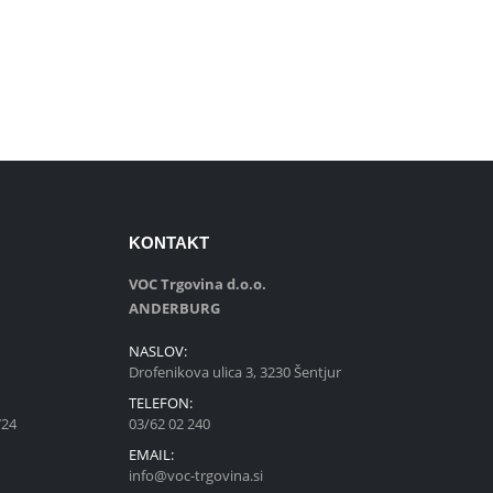
KONTAKT
VOC Trgovina d.o.o.
ANDERBURG
NASLOV:
Drofenikova ulica 3, 3230 Šentjur
e
TELEFON:
724
03/62 02 240
EMAIL:
info@voc-trgovina.si