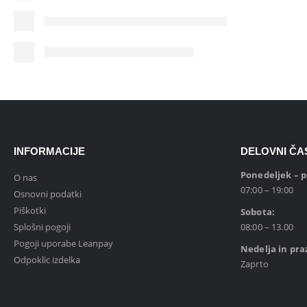
INFORMACIJE
DELOVNI ČA
Ponedeljek – 
O nas
07:00 – 19:00
Osnovni podatki
Piškotki
Sobota:
Splošni pogoji
08:00 – 13.00
Pogoji uporabe Leanpay
Nedelja in pra
Odpoklic izdelka
Zaprto