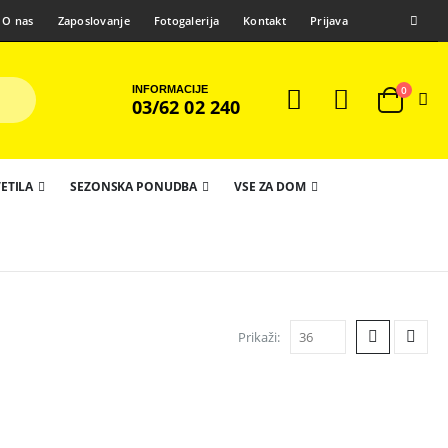
O nas
Zaposlovanje
Fotogalerija
Kontakt
Prijava
INFORMACIJE
0
03/62 02 240
ETILA
SEZONSKA PONUDBA
VSE ZA DOM
Prikaži: