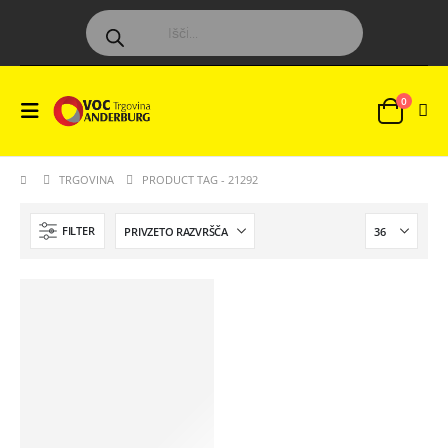
0
TRGOVINA
PRODUCT TAG -
21292
FILTER