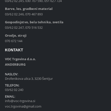
03/62 02 245, 030 707 590, 051 627 724
Barve, les, gradbeni material
03/62 02 246, 070 467 893
Gospodinjstvo, bela tehnika, svetila
03/62 02 247, 070 516 532
Orodje, stroji
070 672 144
KONTAKT
VOC Trgovina d.o.o.
ANDERBURG
NASLOV:
Drofenikova ulica 3, 3230 Šentjur
TELEFON:
03/62 02 240
EMAIL:
info@voc-trgovina.si
voc.trgovina@gmail.com