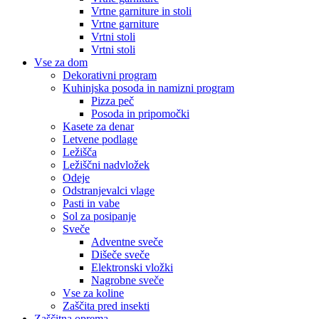
Vrtne garniture in stoli
Vrtne garniture
Vrtni stoli
Vrtni stoli
Vse za dom
Dekorativni program
Kuhinjska posoda in namizni program
Pizza peč
Posoda in pripomočki
Kasete za denar
Letvene podlage
Ležišča
Ležiščni nadvložek
Odeje
Odstranjevalci vlage
Pasti in vabe
Sol za posipanje
Sveče
Adventne sveče
Dišeče sveče
Elektronski vložki
Nagrobne sveče
Vse za koline
Zaščita pred insekti
Zaščitna oprema