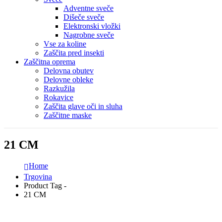
Adventne sveče
Dišeče sveče
Elektronski vložki
Nagrobne sveče
Vse za koline
Zaščita pred insekti
Zaščitna oprema
Delovna obutev
Delovne obleke
Razkužila
Rokavice
Zaščita glave oči in sluha
Zaščitne maske
21 CM
Home
Trgovina
Product Tag -
21 CM