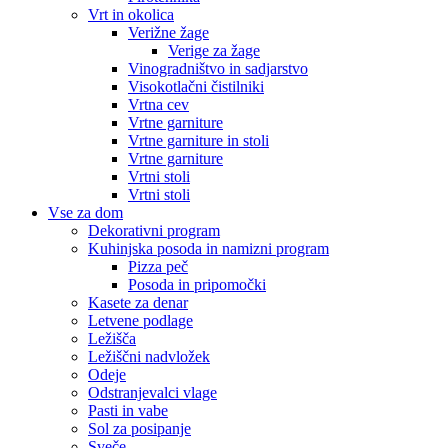
Vrt in okolica
Verižne žage
Verige za žage
Vinogradništvo in sadjarstvo
Visokotlačni čistilniki
Vrtna cev
Vrtne garniture
Vrtne garniture in stoli
Vrtne garniture
Vrtni stoli
Vrtni stoli
Vse za dom
Dekorativni program
Kuhinjska posoda in namizni program
Pizza peč
Posoda in pripomočki
Kasete za denar
Letvene podlage
Ležišča
Ležiščni nadvložek
Odeje
Odstranjevalci vlage
Pasti in vabe
Sol za posipanje
Sveče