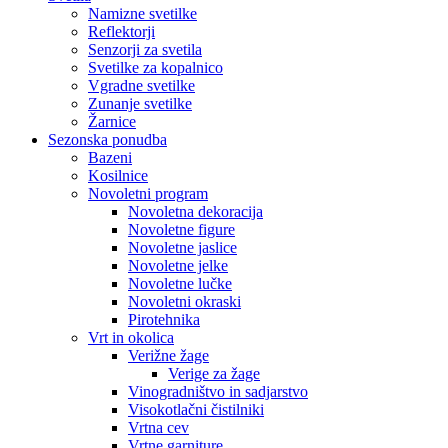
Namizne svetilke
Reflektorji
Senzorji za svetila
Svetilke za kopalnico
Vgradne svetilke
Zunanje svetilke
Žarnice
Sezonska ponudba
Bazeni
Kosilnice
Novoletni program
Novoletna dekoracija
Novoletne figure
Novoletne jaslice
Novoletne jelke
Novoletne lučke
Novoletni okraski
Pirotehnika
Vrt in okolica
Verižne žage
Verige za žage
Vinogradništvo in sadjarstvo
Visokotlačni čistilniki
Vrtna cev
Vrtne garniture