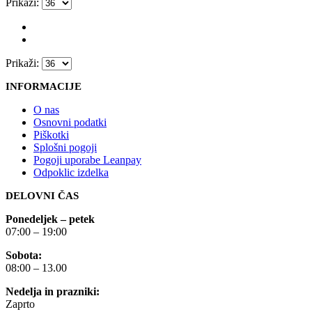
Prikaži:
Prikaži:
INFORMACIJE
O nas
Osnovni podatki
Piškotki
Splošni pogoji
Pogoji uporabe Leanpay
Odpoklic izdelka
DELOVNI ČAS
Ponedeljek – petek
07:00 – 19:00
Sobota:
08:00 – 13.00
Nedelja in prazniki:
Zaprto