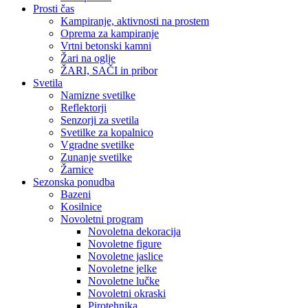
Prosti čas
Kampiranje, aktivnosti na prostem
Oprema za kampiranje
Vrtni betonski kamni
Žari na oglje
ŽARI, SAČI in pribor
Svetila
Namizne svetilke
Reflektorji
Senzorji za svetila
Svetilke za kopalnico
Vgradne svetilke
Zunanje svetilke
Žarnice
Sezonska ponudba
Bazeni
Kosilnice
Novoletni program
Novoletna dekoracija
Novoletne figure
Novoletne jaslice
Novoletne jelke
Novoletne lučke
Novoletni okraski
Pirotehnika