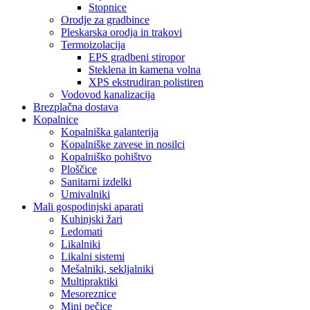
Stopnice
Orodje za gradbince
Pleskarska orodja in trakovi
Termoizolacija
EPS gradbeni stiropor
Steklena in kamena volna
XPS ekstrudiran polistiren
Vodovod kanalizacija
Brezplačna dostava
Kopalnice
Kopalniška galanterija
Kopalniške zavese in nosilci
Kopalniško pohištvo
Ploščice
Sanitarni izdelki
Umivalniki
Mali gospodinjski aparati
Kuhinjski žari
Ledomati
Likalniki
Likalni sistemi
Mešalniki, sekljalniki
Multipraktiki
Mesoreznice
Mini pečice