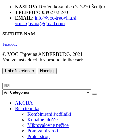
NASLOV:
Drofenikova ulica 3, 3230 Šentjur
TELEFON:
03/62 02 240
EMAIL:
info@voc-trgovina.si
voc.trgovina@gmail.com
SLEDITE NAM
Facebook
© VOC Trgovina ANDERBURG, 2021
You've just added this product to the cart:
Prikaži košarico
Nadaljuj
AKCIJA
Bela tehnika
Kombinirani štedilniki
Kuhalne plošče
Mikrovalovne pečice
Pomivalni stroji
Pralni stroji