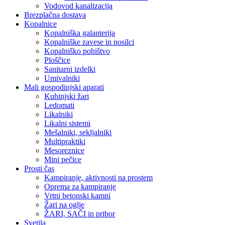
Vodovod kanalizacija
Brezplačna dostava
Kopalnice
Kopalniška galanterija
Kopalniške zavese in nosilci
Kopalniško pohištvo
Ploščice
Sanitarni izdelki
Umivalniki
Mali gospodinjski aparati
Kuhinjski žari
Ledomati
Likalniki
Likalni sistemi
Mešalniki, sekljalniki
Multipraktiki
Mesoreznice
Mini pečice
Prosti čas
Kampiranje, aktivnosti na prostem
Oprema za kampiranje
Vrtni betonski kamni
Žari na oglje
ŽARI, SAČI in pribor
Svetila