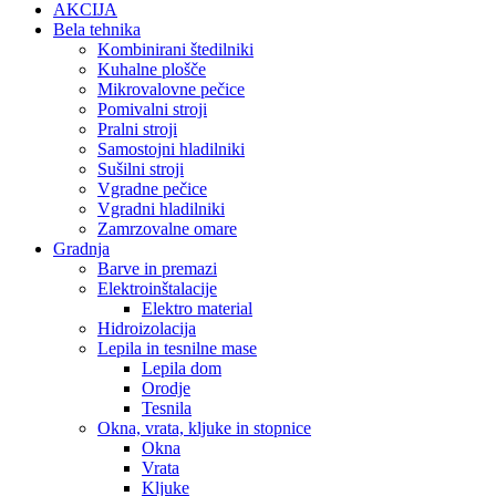
AKCIJA
Bela tehnika
Kombinirani štedilniki
Kuhalne plošče
Mikrovalovne pečice
Pomivalni stroji
Pralni stroji
Samostojni hladilniki
Sušilni stroji
Vgradne pečice
Vgradni hladilniki
Zamrzovalne omare
Gradnja
Barve in premazi
Elektroinštalacije
Elektro material
Hidroizolacija
Lepila in tesnilne mase
Lepila dom
Orodje
Tesnila
Okna, vrata, kljuke in stopnice
Okna
Vrata
Kljuke