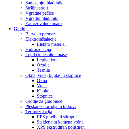
Samostojni hladilniki
Sušilni stroji
Vgradne pečice
Vgradni hladilniki
Zamrzovalne omare
Gradnja
Barve in premazi
Elektroinštalacije
Elektro material
Hidroizolacija
Lepila in tesnilne mase
Lepila dom
Orodje
Tesnila
Okna, vrata, kljuke in stopnice
Okna
Vrata
Kljuke
Stopnice
Orodje za gradbince
Pleskarska orodja in trakovi
Termoizolacija
EPS gradbeni stiropor
Steklena in kamena volna
XPS ekstrudiran polistiren