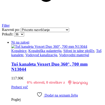
Filter
Razvrsti po:
Prikaži:
Ni na zalogi
Kopalnice
,
Kopalniška galanterija
,
Sifoni in talne plošče
,
Tuš
kanalete
,
Vodovod kanalizacija
,
Vodovodni materijal
Tuš kanaleta Voxort Duo 360°, 700 mm
N13044
117.90
€
0% obresti, 0 stroškov z
Preberi več
Dodaj na seznam želja
Poglej