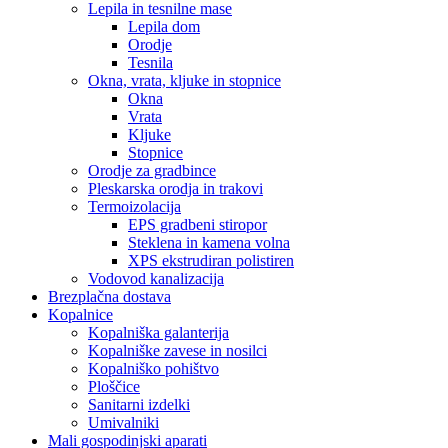
Lepila in tesnilne mase
Lepila dom
Orodje
Tesnila
Okna, vrata, kljuke in stopnice
Okna
Vrata
Kljuke
Stopnice
Orodje za gradbince
Pleskarska orodja in trakovi
Termoizolacija
EPS gradbeni stiropor
Steklena in kamena volna
XPS ekstrudiran polistiren
Vodovod kanalizacija
Brezplačna dostava
Kopalnice
Kopalniška galanterija
Kopalniške zavese in nosilci
Kopalniško pohištvo
Ploščice
Sanitarni izdelki
Umivalniki
Mali gospodinjski aparati