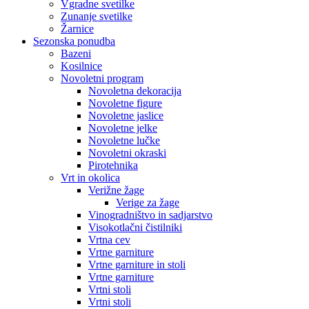
Vgradne svetilke
Zunanje svetilke
Žarnice
Sezonska ponudba
Bazeni
Kosilnice
Novoletni program
Novoletna dekoracija
Novoletne figure
Novoletne jaslice
Novoletne jelke
Novoletne lučke
Novoletni okraski
Pirotehnika
Vrt in okolica
Verižne žage
Verige za žage
Vinogradništvo in sadjarstvo
Visokotlačni čistilniki
Vrtna cev
Vrtne garniture
Vrtne garniture in stoli
Vrtne garniture
Vrtni stoli
Vrtni stoli