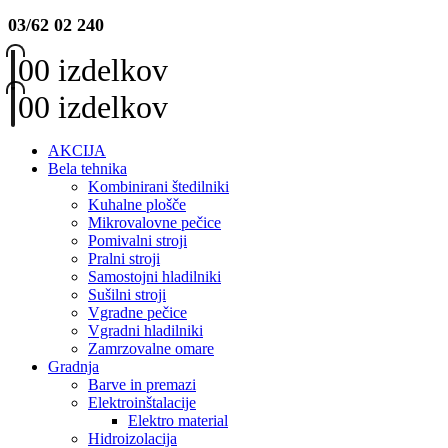
03/62 02 240
0
0 izdelkov
0
0 izdelkov
AKCIJA
Bela tehnika
Kombinirani štedilniki
Kuhalne plošče
Mikrovalovne pečice
Pomivalni stroji
Pralni stroji
Samostojni hladilniki
Sušilni stroji
Vgradne pečice
Vgradni hladilniki
Zamrzovalne omare
Gradnja
Barve in premazi
Elektroinštalacije
Elektro material
Hidroizolacija