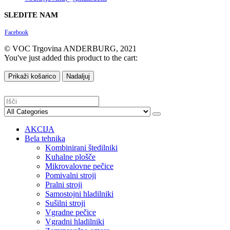
SLEDITE NAM
Facebook
© VOC Trgovina ANDERBURG, 2021
You've just added this product to the cart:
Prikaži košarico
Nadaljuj
AKCIJA
Bela tehnika
Kombinirani štedilniki
Kuhalne plošče
Mikrovalovne pečice
Pomivalni stroji
Pralni stroji
Samostojni hladilniki
Sušilni stroji
Vgradne pečice
Vgradni hladilniki