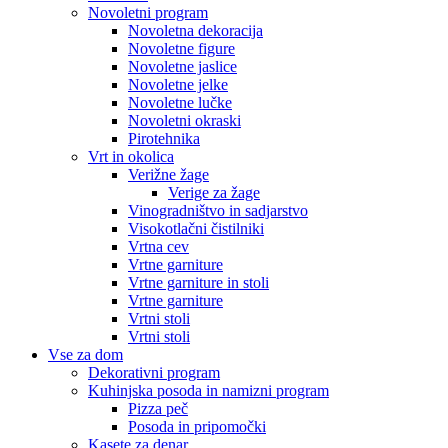
Novoletni program
Novoletna dekoracija
Novoletne figure
Novoletne jaslice
Novoletne jelke
Novoletne lučke
Novoletni okraski
Pirotehnika
Vrt in okolica
Verižne žage
Verige za žage
Vinogradništvo in sadjarstvo
Visokotlačni čistilniki
Vrtna cev
Vrtne garniture
Vrtne garniture in stoli
Vrtne garniture
Vrtni stoli
Vrtni stoli
Vse za dom
Dekorativni program
Kuhinjska posoda in namizni program
Pizza peč
Posoda in pripomočki
Kasete za denar