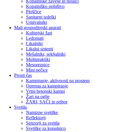
Kopalniške zavese in nosilci
Kopalniško pohištvo
Ploščice
Sanitarni izdelki
Umivalniki
Mali gospodinjski aparati
Kuhinjski žari
Ledomati
Likalniki
Likalni sistemi
Mešalniki, sekljalniki
Multipraktiki
Mesoreznice
Mini pečice
Prosti čas
Kampiranje, aktivnosti na prostem
Oprema za kampiranje
Vrtni betonski kamni
Žari na oglje
ŽARI, SAČI in pribor
Svetila
Namizne svetilke
Reflektorji
Senzorji za svetila
Svetilke za kopalnico