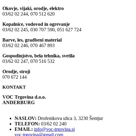
Okovje, vijaki, orodje, elektro
03/62 02 244, 070 512 620
Kopalnice, vodovod in ogrevanje
03/62 02 245, 030 707 590, 051 627 724
Barve, les, gradbeni material
03/62 02 246, 070 467 893
Gospodinjstvo, bela tehnika, svetila
03/62 02 247, 070 516 532
Orodje, stroji
070 672 144
KONTAKT
VOC Trgovina d.o.o.
ANDERBURG
NASLOV:
Drofenikova ulica 3, 3230 Šentjur
TELEFON:
03/62 02 240
EMAIL:
info@voc-trgovina.si
voc.trgovina@gmail.com
NIK