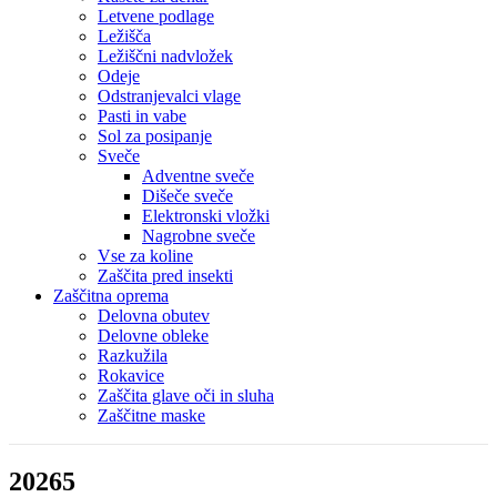
Letvene podlage
Ležišča
Ležiščni nadvložek
Odeje
Odstranjevalci vlage
Pasti in vabe
Sol za posipanje
Sveče
Adventne sveče
Dišeče sveče
Elektronski vložki
Nagrobne sveče
Vse za koline
Zaščita pred insekti
Zaščitna oprema
Delovna obutev
Delovne obleke
Razkužila
Rokavice
Zaščita glave oči in sluha
Zaščitne maske
20265