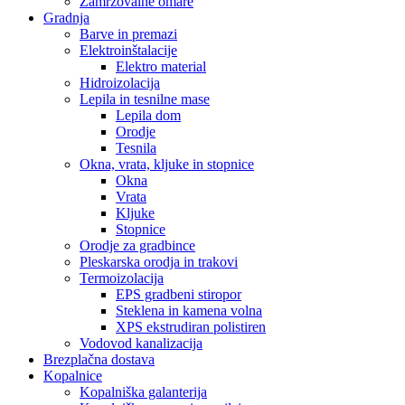
Zamrzovalne omare
Gradnja
Barve in premazi
Elektroinštalacije
Elektro material
Hidroizolacija
Lepila in tesnilne mase
Lepila dom
Orodje
Tesnila
Okna, vrata, kljuke in stopnice
Okna
Vrata
Kljuke
Stopnice
Orodje za gradbince
Pleskarska orodja in trakovi
Termoizolacija
EPS gradbeni stiropor
Steklena in kamena volna
XPS ekstrudiran polistiren
Vodovod kanalizacija
Brezplačna dostava
Kopalnice
Kopalniška galanterija