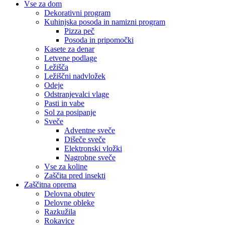
Vse za dom
Dekorativni program
Kuhinjska posoda in namizni program
Pizza peč
Posoda in pripomočki
Kasete za denar
Letvene podlage
Ležišča
Ležiščni nadvložek
Odeje
Odstranjevalci vlage
Pasti in vabe
Sol za posipanje
Sveče
Adventne sveče
Dišeče sveče
Elektronski vložki
Nagrobne sveče
Vse za koline
Zaščita pred insekti
Zaščitna oprema
Delovna obutev
Delovne obleke
Razkužila
Rokavice