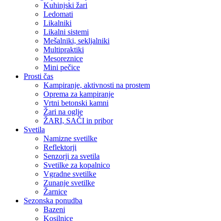
Kuhinjski žari
Ledomati
Likalniki
Likalni sistemi
Mešalniki, sekljalniki
Multipraktiki
Mesoreznice
Mini pečice
Prosti čas
Kampiranje, aktivnosti na prostem
Oprema za kampiranje
Vrtni betonski kamni
Žari na oglje
ŽARI, SAČI in pribor
Svetila
Namizne svetilke
Reflektorji
Senzorji za svetila
Svetilke za kopalnico
Vgradne svetilke
Zunanje svetilke
Žarnice
Sezonska ponudba
Bazeni
Kosilnice