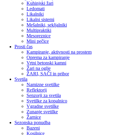
Kuhinjski žari
Ledomati
Likalniki
Likalni sistemi
Mešalniki, sekljalniki
Multipraktiki
Mesoreznice
Mini pečice
Prosti čas
Kampiranje, aktivnosti na prostem
Oprema za kampiranje
Vrtni betonski kamni
Žari na oglje
ŽARI, SAČI in pribor
Svetila
Namizne svetilke
Reflektorji
Senzorji za svetila
Svetilke za kopalnico
Vgradne svetilke
Zunanje svetilke
Žarnice
Sezonska ponudba
Bazeni
Kosilnice