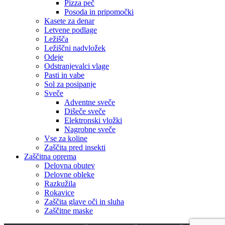
Pizza peč
Posoda in pripomočki
Kasete za denar
Letvene podlage
Ležišča
Ležiščni nadvložek
Odeje
Odstranjevalci vlage
Pasti in vabe
Sol za posipanje
Sveče
Adventne sveče
Dišeče sveče
Elektronski vložki
Nagrobne sveče
Vse za koline
Zaščita pred insekti
Zaščitna oprema
Delovna obutev
Delovne obleke
Razkužila
Rokavice
Zaščita glave oči in sluha
Zaščitne maske