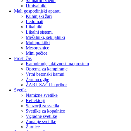
Sanitarni izdelki
Umivalniki
Mali gospodinjski aparati
Kuhinjski žari
Ledomati
Likalniki
Likalni sistemi
Mešalniki, sekljalniki
Multipraktiki
Mesoreznice
Mini pečice
Prosti čas
Kampiranje, aktivnosti na prostem
Oprema za kampiranje
Vrtni betonski kamni
Žari na oglje
ŽARI, SAČI in pribor
Svetila
Namizne svetilke
Reflektorji
Senzorji za svetila
Svetilke za kopalnico
Vgradne svetilke
Zunanje svetilke
Žarnice