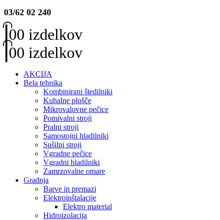
03/62 02 240
0
0 izdelkov
0
0 izdelkov
AKCIJA
Bela tehnika
Kombinirani štedilniki
Kuhalne plošče
Mikrovalovne pečice
Pomivalni stroji
Pralni stroji
Samostojni hladilniki
Sušilni stroji
Vgradne pečice
Vgradni hladilniki
Zamrzovalne omare
Gradnja
Barve in premazi
Elektroinštalacije
Elektro material
Hidroizolacija