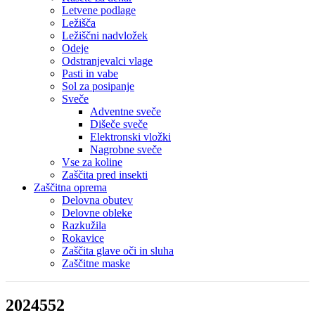
Letvene podlage
Ležišča
Ležiščni nadvložek
Odeje
Odstranjevalci vlage
Pasti in vabe
Sol za posipanje
Sveče
Adventne sveče
Dišeče sveče
Elektronski vložki
Nagrobne sveče
Vse za koline
Zaščita pred insekti
Zaščitna oprema
Delovna obutev
Delovne obleke
Razkužila
Rokavice
Zaščita glave oči in sluha
Zaščitne maske
2024552