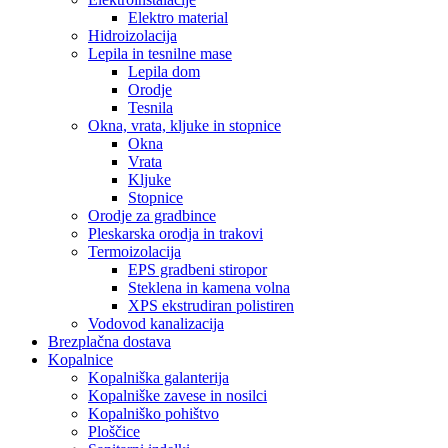
Elektro material
Hidroizolacija
Lepila in tesnilne mase
Lepila dom
Orodje
Tesnila
Okna, vrata, kljuke in stopnice
Okna
Vrata
Kljuke
Stopnice
Orodje za gradbince
Pleskarska orodja in trakovi
Termoizolacija
EPS gradbeni stiropor
Steklena in kamena volna
XPS ekstrudiran polistiren
Vodovod kanalizacija
Brezplačna dostava
Kopalnice
Kopalniška galanterija
Kopalniške zavese in nosilci
Kopalniško pohištvo
Ploščice