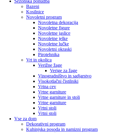
Sezonska ponudba
Bazeni
Kosilnice
Novoletni program
Novoletna dekoracija
Novoletne figure
Novoletne jaslice
Novoletne jelke
Novoletne lučke
Novoletni okraski
Pirotehnika
Vrt in okolica
Verižne žage
Verige za žage
Vinogradništvo in sadjarstvo
Visokotlačni čistilniki
Vrtna cev
Vrtne garniture
Vrtne garniture in stoli
Vrtne garniture
Vrtni stoli
Vrtni stoli
Vse za dom
Dekorativni program
Kuhinjska posoda in namizni program