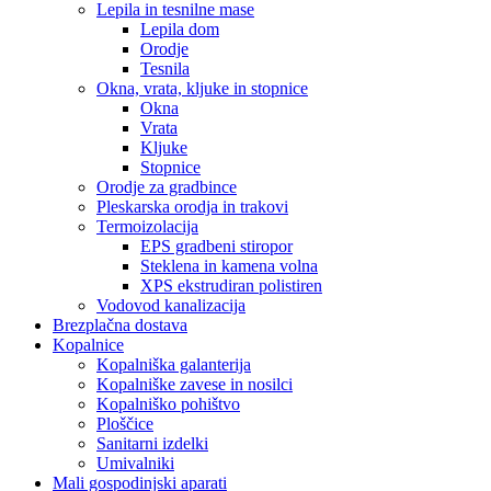
Lepila in tesnilne mase
Lepila dom
Orodje
Tesnila
Okna, vrata, kljuke in stopnice
Okna
Vrata
Kljuke
Stopnice
Orodje za gradbince
Pleskarska orodja in trakovi
Termoizolacija
EPS gradbeni stiropor
Steklena in kamena volna
XPS ekstrudiran polistiren
Vodovod kanalizacija
Brezplačna dostava
Kopalnice
Kopalniška galanterija
Kopalniške zavese in nosilci
Kopalniško pohištvo
Ploščice
Sanitarni izdelki
Umivalniki
Mali gospodinjski aparati