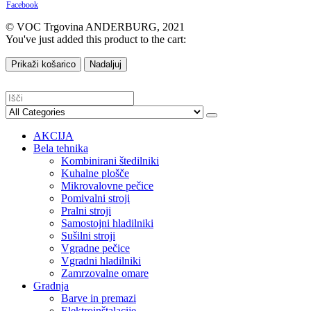
Facebook
© VOC Trgovina ANDERBURG, 2021
You've just added this product to the cart:
Prikaži košarico
Nadaljuj
AKCIJA
Bela tehnika
Kombinirani štedilniki
Kuhalne plošče
Mikrovalovne pečice
Pomivalni stroji
Pralni stroji
Samostojni hladilniki
Sušilni stroji
Vgradne pečice
Vgradni hladilniki
Zamrzovalne omare
Gradnja
Barve in premazi
Elektroinštalacije