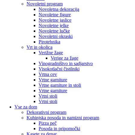
Novoletni program
Novoletna dekoracija
Novoletne figure
Novoletne jaslice
Novoletne jelke
Novoletne lučke
Novoletni okraski
Pirotehnika
Vrt in okolica
Verižne žage
Verige za žage
Vinogradništvo in sadjarstvo
Visokotlačni čistilniki
Vrtna cev
Vrtne garniture
Vrtne garniture in stoli
Vrtne garniture
Vrtni stoli
Vrtni stoli
Vse za dom
Dekorativni program
Kuhinjska posoda in namizni program
Pizza peč
Posoda in pripomočki
Kasete za denar