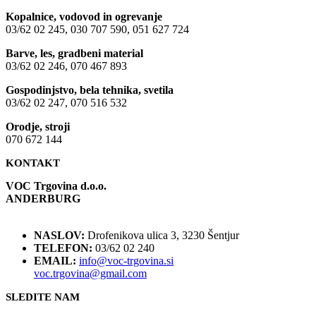
Kopalnice, vodovod in ogrevanje
03/62 02 245, 030 707 590, 051 627 724
Barve, les, gradbeni material
03/62 02 246, 070 467 893
Gospodinjstvo, bela tehnika, svetila
03/62 02 247, 070 516 532
Orodje, stroji
070 672 144
KONTAKT
VOC Trgovina d.o.o.
ANDERBURG
NASLOV:
Drofenikova ulica 3, 3230 Šentjur
TELEFON:
03/62 02 240
EMAIL:
info@voc-trgovina.si
voc.trgovina@gmail.com
SLEDITE NAM
NIK