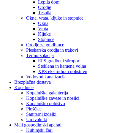
Lepila dom
Orodje
Tesnila
Okna, vrata, kljuke in stopnice
Okna
Vrata
Kljuke
Stopnice
Orodje za gradbince
Pleskarska orodja in trakovi
Termoizolacija
EPS gradbeni stiropor
Steklena in kamena volna
XPS ekstrudiran polistiren
Vodovod kanalizacija
Brezplačna dostava
Kopalnice
Kopalniška galanterija
Kopalniške zavese in nosilci
Kopalniško pohištvo
Ploščice
Sanitarni izdelki
Umivalniki
Mali gospodinjski aparati
Kuhinjski žari