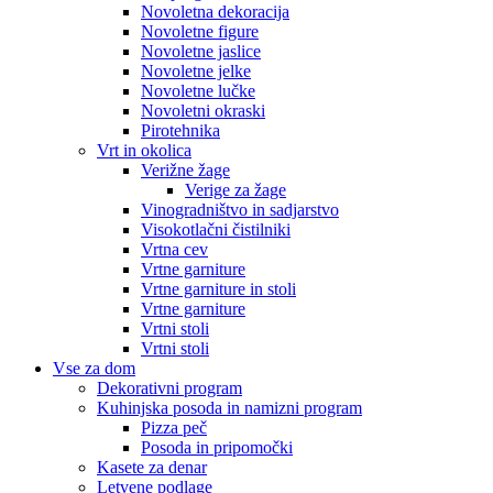
Novoletna dekoracija
Novoletne figure
Novoletne jaslice
Novoletne jelke
Novoletne lučke
Novoletni okraski
Pirotehnika
Vrt in okolica
Verižne žage
Verige za žage
Vinogradništvo in sadjarstvo
Visokotlačni čistilniki
Vrtna cev
Vrtne garniture
Vrtne garniture in stoli
Vrtne garniture
Vrtni stoli
Vrtni stoli
Vse za dom
Dekorativni program
Kuhinjska posoda in namizni program
Pizza peč
Posoda in pripomočki
Kasete za denar
Letvene podlage