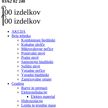
03/62 02 240
0
0 izdelkov
0
0 izdelkov
AKCIJA
Bela tehnika
Kombinirani štedilniki
Kuhalne plošče
Mikrovalovne pečice
Pomivalni stroji
Pralni stroji
Samostojni hladilniki
Sušilni stroji
Vgradne pečice
Vgradni hladilniki
Zamrzovalne omare
Gradnja
Barve in premazi
Elektroinštalacije
Elektro material
Hidroizolacija
Lepila in tesnilne mase