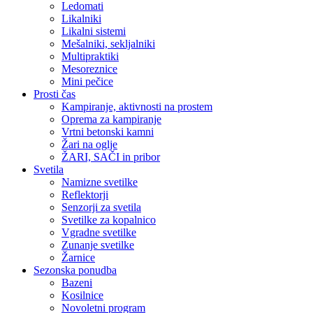
Ledomati
Likalniki
Likalni sistemi
Mešalniki, sekljalniki
Multipraktiki
Mesoreznice
Mini pečice
Prosti čas
Kampiranje, aktivnosti na prostem
Oprema za kampiranje
Vrtni betonski kamni
Žari na oglje
ŽARI, SAČI in pribor
Svetila
Namizne svetilke
Reflektorji
Senzorji za svetila
Svetilke za kopalnico
Vgradne svetilke
Zunanje svetilke
Žarnice
Sezonska ponudba
Bazeni
Kosilnice
Novoletni program