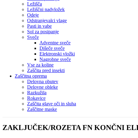
Ležišča
Ležiščni nadvložek
Odeje
Odstranjevalci vlage
Pasti in vabe
Sol za posipanje
Sveče
Adventne sveče
Dišeče sveče
Elektronski vložki
Nagrobne sveče
Vse za koline
Zaščita pred insekti
Zaščitna oprema
Delovna obutev
Delovne obleke
Razkužila
Rokavice
Zaščita glave oči in sluha
Zaščitne maske
ZAKLJUČEK/ROZETA FN KONČNI ELE