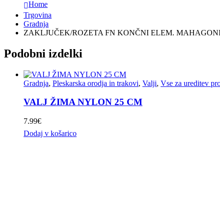
Home
Trgovina
Gradnja
ZAKLJUČEK/ROZETA FN KONČNI ELEM. MAHAGONI 
Podobni izdelki
Gradnja
,
Pleskarska orodja in trakovi
,
Valji
,
Vse za ureditev pr
VALJ ŽIMA NYLON 25 CM
7.99
€
Dodaj v košarico