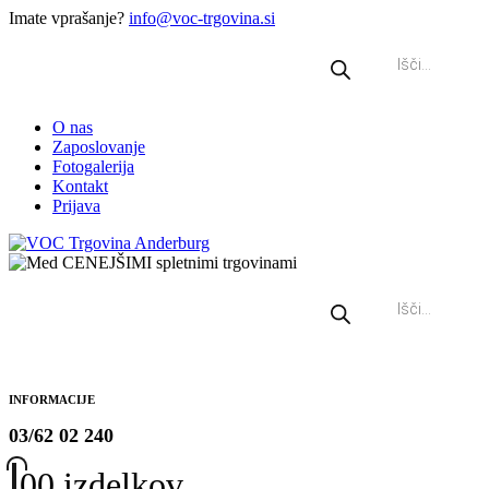
Imate vprašanje?
info@voc-trgovina.si
Products
search
O nas
Zaposlovanje
Fotogalerija
Kontakt
Prijava
Products
search
INFORMACIJE
03/62 02 240
0
0 izdelkov