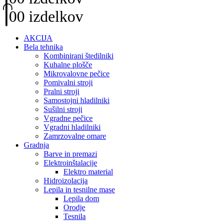
0
0 izdelkov
AKCIJA
Bela tehnika
Kombinirani štedilniki
Kuhalne plošče
Mikrovalovne pečice
Pomivalni stroji
Pralni stroji
Samostojni hladilniki
Sušilni stroji
Vgradne pečice
Vgradni hladilniki
Zamrzovalne omare
Gradnja
Barve in premazi
Elektroinštalacije
Elektro material
Hidroizolacija
Lepila in tesnilne mase
Lepila dom
Orodje
Tesnila