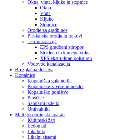
Okna, vrata, kljuke in stopnice
Okna
Vrata
Kljuke
Stopnice
Orodje za gradbince
Pleskarska orodja in trakovi
Termoizolacija
EPS gradbeni stiropor
Steklena in kamena volna
XPS ekstrudiran polistiren
Vodovod kanalizacija
Brezplačna dostava
Kopalnice
Kopalniška galanterija
Kopalniške zavese in nosilci
Kopalniško pohištvo
Ploščice
Sanitarni izdelki
Umivalniki
Mali gospodinjski aparati
Kuhinjski žari
Ledomati
Likalniki
Likalni sistemi