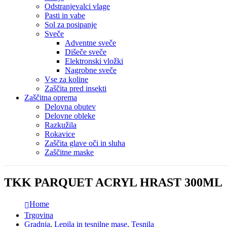
Odstranjevalci vlage
Pasti in vabe
Sol za posipanje
Sveče
Adventne sveče
Dišeče sveče
Elektronski vložki
Nagrobne sveče
Vse za koline
Zaščita pred insekti
Zaščitna oprema
Delovna obutev
Delovne obleke
Razkužila
Rokavice
Zaščita glave oči in sluha
Zaščitne maske
TKK PARQUET ACRYL HRAST 300ML
Home
Trgovina
Gradnja
,
Lepila in tesnilne mase
,
Tesnila