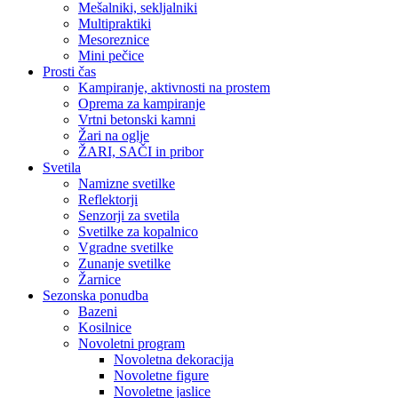
Mešalniki, sekljalniki
Multipraktiki
Mesoreznice
Mini pečice
Prosti čas
Kampiranje, aktivnosti na prostem
Oprema za kampiranje
Vrtni betonski kamni
Žari na oglje
ŽARI, SAČI in pribor
Svetila
Namizne svetilke
Reflektorji
Senzorji za svetila
Svetilke za kopalnico
Vgradne svetilke
Zunanje svetilke
Žarnice
Sezonska ponudba
Bazeni
Kosilnice
Novoletni program
Novoletna dekoracija
Novoletne figure
Novoletne jaslice