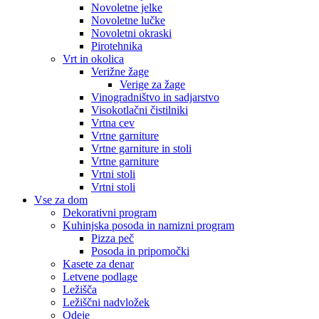
Novoletne jelke
Novoletne lučke
Novoletni okraski
Pirotehnika
Vrt in okolica
Verižne žage
Verige za žage
Vinogradništvo in sadjarstvo
Visokotlačni čistilniki
Vrtna cev
Vrtne garniture
Vrtne garniture in stoli
Vrtne garniture
Vrtni stoli
Vrtni stoli
Vse za dom
Dekorativni program
Kuhinjska posoda in namizni program
Pizza peč
Posoda in pripomočki
Kasete za denar
Letvene podlage
Ležišča
Ležiščni nadvložek
Odeje