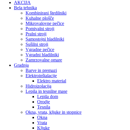
AKCIJA
Bela tehnika
Kombinirani štedilniki
Kuhalne plošče
Mikrovalovne pečice
Pomivalni stroji
Pralni stroji
Samostojni hladilniki
Sušilni stroji
Vgradne pečice
Vgradni hladilniki
Zamrzovalne omare
Gradnja
Barve in premazi
Elektroinštalacije
Elektro material
Hidroizolacija
Lepila in tesnilne mase
Lepila dom
Orodje
Tesnila
Okna, vrata, kljuke in stopnice
Okna
Vrata
Kljuke