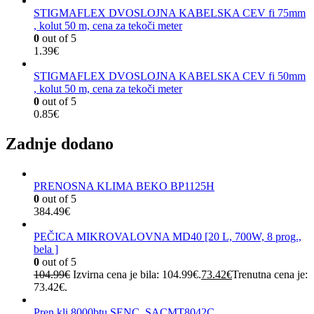
STIGMAFLEX DVOSLOJNA KABELSKA CEV fi 75mm
, kolut 50 m, cena za tekoči meter
0
out of 5
1.39
€
STIGMAFLEX DVOSLOJNA KABELSKA CEV fi 50mm
, kolut 50 m, cena za tekoči meter
0
out of 5
0.85
€
Zadnje dodano
PRENOSNA KLIMA BEKO BP1125H
0
out of 5
384.49
€
PEČICA MIKROVALOVNA MD40 [20 L, 700W, 8 prog.,
bela ]
0
out of 5
104.99
€
Izvirna cena je bila: 104.99€.
73.42
€
Trenutna cena je:
73.42€.
Pren.kli.8000btu SENC. SACMT8042C