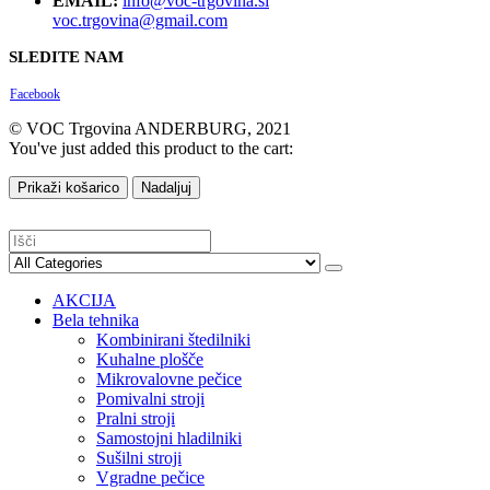
EMAIL:
info@voc-trgovina.si
voc.trgovina@gmail.com
SLEDITE NAM
Facebook
© VOC Trgovina ANDERBURG, 2021
You've just added this product to the cart:
Prikaži košarico
Nadaljuj
AKCIJA
Bela tehnika
Kombinirani štedilniki
Kuhalne plošče
Mikrovalovne pečice
Pomivalni stroji
Pralni stroji
Samostojni hladilniki
Sušilni stroji
Vgradne pečice