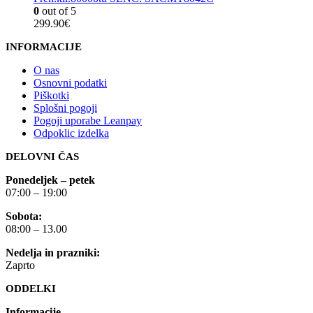
0
out of 5
299.90
€
INFORMACIJE
O nas
Osnovni podatki
Piškotki
Splošni pogoji
Pogoji uporabe Leanpay
Odpoklic izdelka
DELOVNI ČAS
Ponedeljek – petek
07:00 – 19:00
Sobota:
08:00 – 13.00
Nedelja in prazniki:
Zaprto
ODDELKI
Informacije