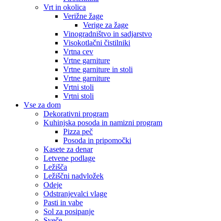
Vrt in okolica
Verižne žage
Verige za žage
Vinogradništvo in sadjarstvo
Visokotlačni čistilniki
Vrtna cev
Vrtne garniture
Vrtne garniture in stoli
Vrtne garniture
Vrtni stoli
Vrtni stoli
Vse za dom
Dekorativni program
Kuhinjska posoda in namizni program
Pizza peč
Posoda in pripomočki
Kasete za denar
Letvene podlage
Ležišča
Ležiščni nadvložek
Odeje
Odstranjevalci vlage
Pasti in vabe
Sol za posipanje
Sveče