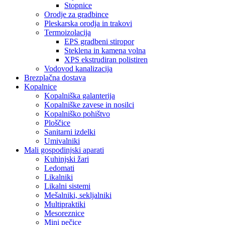
Stopnice
Orodje za gradbince
Pleskarska orodja in trakovi
Termoizolacija
EPS gradbeni stiropor
Steklena in kamena volna
XPS ekstrudiran polistiren
Vodovod kanalizacija
Brezplačna dostava
Kopalnice
Kopalniška galanterija
Kopalniške zavese in nosilci
Kopalniško pohištvo
Ploščice
Sanitarni izdelki
Umivalniki
Mali gospodinjski aparati
Kuhinjski žari
Ledomati
Likalniki
Likalni sistemi
Mešalniki, sekljalniki
Multipraktiki
Mesoreznice
Mini pečice