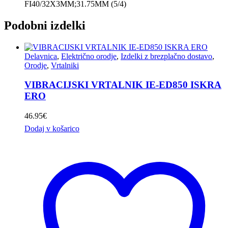
FI40/32X3MM;31.75MM (5/4)
Podobni izdelki
Delavnica
,
Električno orodje
,
Izdelki z brezplačno dostavo
,
Orodje
,
Vrtalniki
VIBRACIJSKI VRTALNIK IE-ED850 ISKRA
ERO
46.95
€
Dodaj v košarico