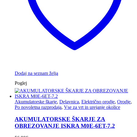
Dodaj na seznam želja
Poglej
Akumulatorske škarje
,
Delavnica
,
Električno orodje
,
Orodje
,
Po novoletna razprodaja
,
Vse za vrt in urejanje okolice
AKUMULATORSKE ŠKARJE ZA
OBREZOVANJE ISKRA M0E-6ET-7.2