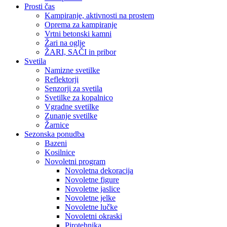
Prosti čas
Kampiranje, aktivnosti na prostem
Oprema za kampiranje
Vrtni betonski kamni
Žari na oglje
ŽARI, SAČI in pribor
Svetila
Namizne svetilke
Reflektorji
Senzorji za svetila
Svetilke za kopalnico
Vgradne svetilke
Zunanje svetilke
Žarnice
Sezonska ponudba
Bazeni
Kosilnice
Novoletni program
Novoletna dekoracija
Novoletne figure
Novoletne jaslice
Novoletne jelke
Novoletne lučke
Novoletni okraski
Pirotehnika