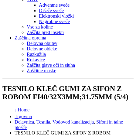
Adventne sveče
Dišeče sveče
Elektronski vložki
Nagrobne sveče
Vse za koline
Zaščita pred insekti
Zaščitna oprema
Delovna obutev
Delovne obleke
Razkužila
Rokavice
Zaščita glave oči in sluha
Zaščitne maske
TESNILO KLEČ GUMI ZA SIFON Z
ROBOM FI40/32X3MM;31.75MM (5/4)
Home
Trgovina
Delavnica
,
Tesnila
,
Vodovod kanalizacija
,
Sifoni in talne
plošče
TESNILO KLEČ GUMI ZA SIFON Z ROBOM