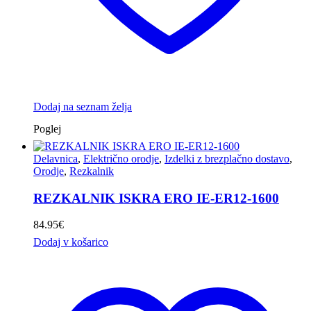
Dodaj na seznam želja
Poglej
Delavnica
,
Električno orodje
,
Izdelki z brezplačno dostavo
,
Orodje
,
Rezkalnik
REZKALNIK ISKRA ERO IE-ER12-1600
84.95
€
Dodaj v košarico