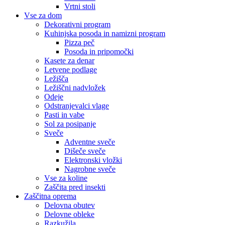
Vrtni stoli
Vse za dom
Dekorativni program
Kuhinjska posoda in namizni program
Pizza peč
Posoda in pripomočki
Kasete za denar
Letvene podlage
Ležišča
Ležiščni nadvložek
Odeje
Odstranjevalci vlage
Pasti in vabe
Sol za posipanje
Sveče
Adventne sveče
Dišeče sveče
Elektronski vložki
Nagrobne sveče
Vse za koline
Zaščita pred insekti
Zaščitna oprema
Delovna obutev
Delovne obleke
Razkužila