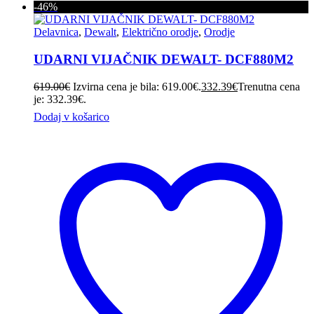
-46%
Delavnica
,
Dewalt
,
Električno orodje
,
Orodje
UDARNI VIJAČNIK DEWALT- DCF880M2
619.00
€
Izvirna cena je bila: 619.00€.
332.39
€
Trenutna cena
je: 332.39€.
Dodaj v košarico