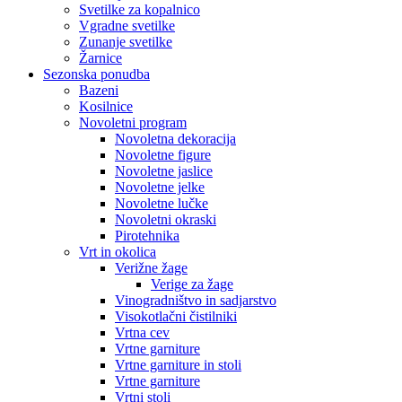
Svetilke za kopalnico
Vgradne svetilke
Zunanje svetilke
Žarnice
Sezonska ponudba
Bazeni
Kosilnice
Novoletni program
Novoletna dekoracija
Novoletne figure
Novoletne jaslice
Novoletne jelke
Novoletne lučke
Novoletni okraski
Pirotehnika
Vrt in okolica
Verižne žage
Verige za žage
Vinogradništvo in sadjarstvo
Visokotlačni čistilniki
Vrtna cev
Vrtne garniture
Vrtne garniture in stoli
Vrtne garniture
Vrtni stoli