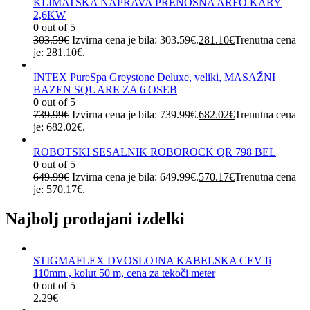
KLIMATSKA NAPRAVA PRENOSNA ARFO KARY
2,6KW
0
out of 5
303.59
€
Izvirna cena je bila: 303.59€.
281.10
€
Trenutna cena
je: 281.10€.
INTEX PureSpa Greystone Deluxe, veliki, MASAŽNI
BAZEN SQUARE ZA 6 OSEB
0
out of 5
739.99
€
Izvirna cena je bila: 739.99€.
682.02
€
Trenutna cena
je: 682.02€.
ROBOTSKI SESALNIK ROBOROCK QR 798 BEL
0
out of 5
649.99
€
Izvirna cena je bila: 649.99€.
570.17
€
Trenutna cena
je: 570.17€.
Najbolj prodajani izdelki
STIGMAFLEX DVOSLOJNA KABELSKA CEV fi
110mm , kolut 50 m, cena za tekoči meter
0
out of 5
2.29
€