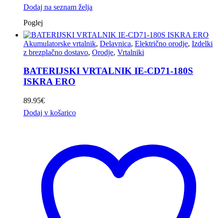
Dodaj na seznam želja
Poglej
Akumulatorske vrtalnik
,
Delavnica
,
Električno orodje
,
Izdelki
z brezplačno dostavo
,
Orodje
,
Vrtalniki
BATERIJSKI VRTALNIK IE-CD71-180S
ISKRA ERO
89.95
€
Dodaj v košarico