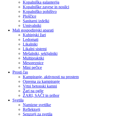
Kopalniška galanterija
Kopalniške zavese in nosilci
Kopalniško pohištvo
Ploščice
Sanitarni izdelki
Umivalniki
Mali gospodinjski aparati
Kuhinjski žari
Ledomati
Likalniki
Likalni sistemi
Mešalniki, sekljalniki
Multipraktiki
Mesoreznice
Mini pečice
Prosti čas
Kampiranje, aktivnosti na prostem
Oprema za kampiranje
Vrtni betonski kamni
Žari na oglje
ŽARI, SAČI in pribor
Svetila
Namizne svetilke
Reflektorji
Senzorji za svetila