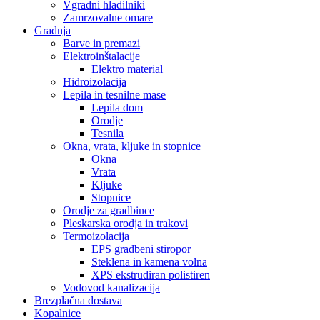
Vgradni hladilniki
Zamrzovalne omare
Gradnja
Barve in premazi
Elektroinštalacije
Elektro material
Hidroizolacija
Lepila in tesnilne mase
Lepila dom
Orodje
Tesnila
Okna, vrata, kljuke in stopnice
Okna
Vrata
Kljuke
Stopnice
Orodje za gradbince
Pleskarska orodja in trakovi
Termoizolacija
EPS gradbeni stiropor
Steklena in kamena volna
XPS ekstrudiran polistiren
Vodovod kanalizacija
Brezplačna dostava
Kopalnice