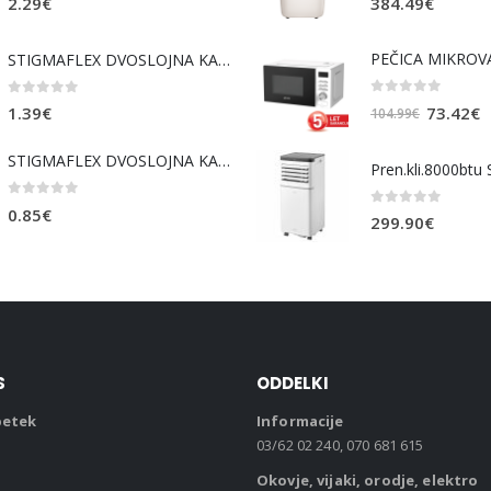
2.29
€
384.49
€
STIGMAFLEX DVOSLOJNA KABELSKA CEV fi 75mm , kolut 50 m, cena za tekoči meter
0
out of 5
0
out of 5
Izvirna
T
73.42
€
1.39
€
104.99
€
cena
c
STIGMAFLEX DVOSLOJNA KABELSKA CEV fi 50mm , kolut 50 m, cena za tekoči meter
je
je
bila:
7
0
out of 5
0.85
€
104.99€.
0
out of 5
299.90
€
S
ODDELKI
petek
Informacije
03/62 02 240, 070 681 615
Okovje, vijaki, orodje, elektro