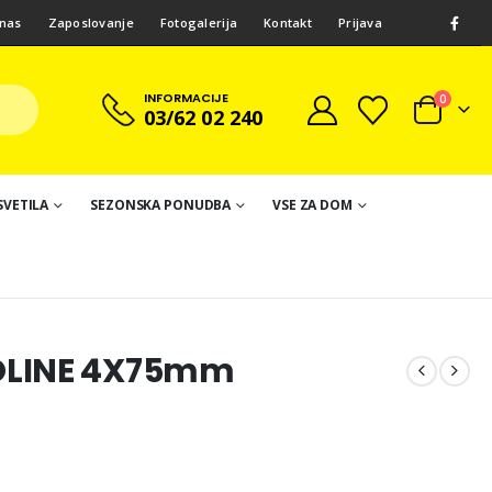
nas
Zaposlovanje
Fotogalerija
Kontakt
Prijava
INFORMACIJE
0
03/62 02 240
SVETILA
SEZONSKA PONUDBA
VSE ZA DOM
OLINE 4X75mm