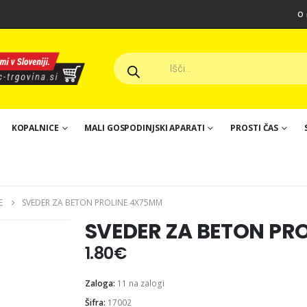
O 
Products
search
KOPALNICE
MALI GOSPODINJSKI APARATI
PROSTI ČAS
E
SVEDER ZA BETON PROLINE 4X75MM
SVEDER ZA BETON PR
1.80
€
Zaloga:
11 na zalogi
Šifra:
17002