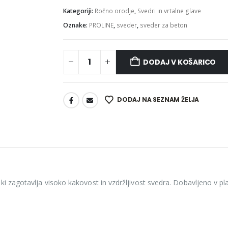
Kategoriji:
Ročno orodje
,
Svedri in vrtalne glave
Oznake:
PROLINE
,
sveder
,
sveder za beton
DODAJ V KOŠARICO
DODAJ NA SEZNAM ŽELJA
i zagotavlja visoko kakovost in vzdržljivost svedra. Dobavljeno v plas