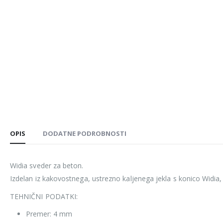
OPIS
DODATNE PODROBNOSTI
Widia sveder za beton.
Izdelan iz kakovostnega, ustrezno kaljenega jekla s konico Widia, k
TEHNIČNI PODATKI:
Premer: 4 mm