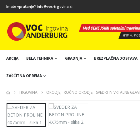
Imate vprašanje?
info@voc-trgovina.si
AKCIJA
BELA TEHNIKA
GRADNJA
BREZPLAČNA DOSTAVA
ZAŠČITNA OPREMA
TRGOVINA
ORODJE
,
ROČNO ORODJE
,
SVEDRI IN VRTALNE GLAV