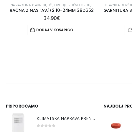
DELAVNICA
,
KOVČKI ZA ORODJE
,
ORODJE
,
PO NOVOLETNA RAZPRODAJA
,
ROČNO OR
MIZARSKO 
GARNITURA SVEDROV IN DLET ISKRA ERO FST013 SDS-PLUS, 13-DELNA
SPONA MI
21.95
€
DODAJ V KOŠARICO
PRIPOROČAMO
NAJBOLJ PRO
KLIMATSKA NAPRAVA PRENOSNA ARFO KARY 2,6KW
0
out of 5