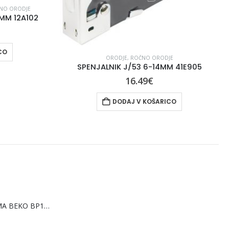
MIZARSKO ORODJE
,
ORODJE
,
ROČNO ORODJE
OBLIČ LESEN 200X55X40 11A314
49.90
€
DODAJ V KOŠARICO
JE
M 41E905
CO
PRENOSNA KLIMA BEKO BP1125H