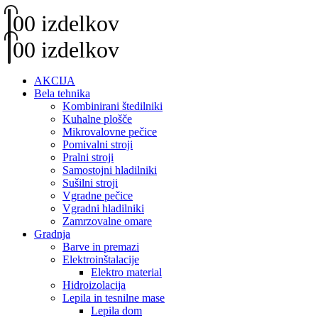
0
0 izdelkov
0
0 izdelkov
AKCIJA
Bela tehnika
Kombinirani štedilniki
Kuhalne plošče
Mikrovalovne pečice
Pomivalni stroji
Pralni stroji
Samostojni hladilniki
Sušilni stroji
Vgradne pečice
Vgradni hladilniki
Zamrzovalne omare
Gradnja
Barve in premazi
Elektroinštalacije
Elektro material
Hidroizolacija
Lepila in tesnilne mase
Lepila dom