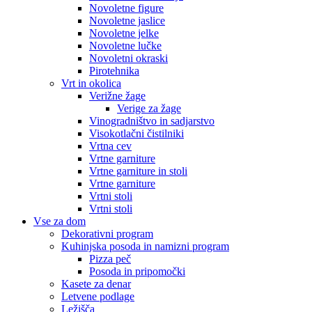
Novoletne figure
Novoletne jaslice
Novoletne jelke
Novoletne lučke
Novoletni okraski
Pirotehnika
Vrt in okolica
Verižne žage
Verige za žage
Vinogradništvo in sadjarstvo
Visokotlačni čistilniki
Vrtna cev
Vrtne garniture
Vrtne garniture in stoli
Vrtne garniture
Vrtni stoli
Vrtni stoli
Vse za dom
Dekorativni program
Kuhinjska posoda in namizni program
Pizza peč
Posoda in pripomočki
Kasete za denar
Letvene podlage
Ležišča