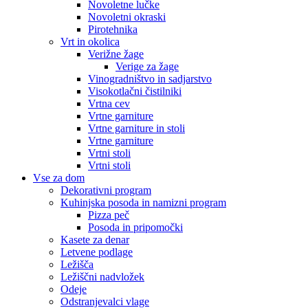
Novoletne lučke
Novoletni okraski
Pirotehnika
Vrt in okolica
Verižne žage
Verige za žage
Vinogradništvo in sadjarstvo
Visokotlačni čistilniki
Vrtna cev
Vrtne garniture
Vrtne garniture in stoli
Vrtne garniture
Vrtni stoli
Vrtni stoli
Vse za dom
Dekorativni program
Kuhinjska posoda in namizni program
Pizza peč
Posoda in pripomočki
Kasete za denar
Letvene podlage
Ležišča
Ležiščni nadvložek
Odeje
Odstranjevalci vlage