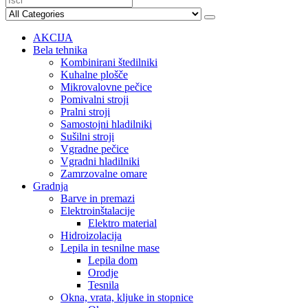
AKCIJA
Bela tehnika
Kombinirani štedilniki
Kuhalne plošče
Mikrovalovne pečice
Pomivalni stroji
Pralni stroji
Samostojni hladilniki
Sušilni stroji
Vgradne pečice
Vgradni hladilniki
Zamrzovalne omare
Gradnja
Barve in premazi
Elektroinštalacije
Elektro material
Hidroizolacija
Lepila in tesnilne mase
Lepila dom
Orodje
Tesnila
Okna, vrata, kljuke in stopnice