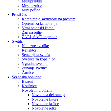
Multipraktiki
Mesoreznice
Mini pečice
Prosti čas
Kampiranje, aktivnosti na prostem
Oprema za kampiranje
Vrtni betonski kamni
Žari na oglje
ŽARI, SAČI in pribor
Svetila
Namizne svetilke
Reflektorji
Senzorji za svetila
Svetilke za kopalnico
Vgradne svetilke
Zunanje svetilke
Žarnice
Sezonska ponudba
Bazeni
Kosilnice
Novoletni program
Novoletna dekoracija
Novoletne figure
Novoletne jaslice
Novoletne jelke