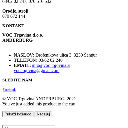
03/62 02 247, 070 516 532
Orodje, stroji
070 672 144
KONTAKT
VOC Trgovina d.o.o.
ANDERBURG
NASLOV:
Drofenikova ulica 3, 3230 Šentjur
TELEFON:
03/62 02 240
EMAIL:
info@voc-trgovina.si
voc.trgovina@gmail.com
SLEDITE NAM
Facebook
© VOC Trgovina ANDERBURG, 2021
You've just added this product to the cart:
Prikaži košarico
Nadaljuj