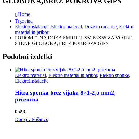
GLOBOKA,BREZ POKROVA GIPS
Home
Trgovina
Elektroinštalacije
,
Elektro material
,
Doze in omarice
,
Elektro
material in pribor
PODOMETNA DOZA SMRDEL SM 68X55 ZA VOTLE
STENE GLOBOKA,BREZ POKROVA GIPS
Podobni izdelki
Elektro material
,
Elektro material in pribor
,
Elektro sponke
,
Elektroinštalacije
Hitra sponka brez vijaka 8×1-2,5 mm2,
prozorna
0.49
€
Dodaj v košarico