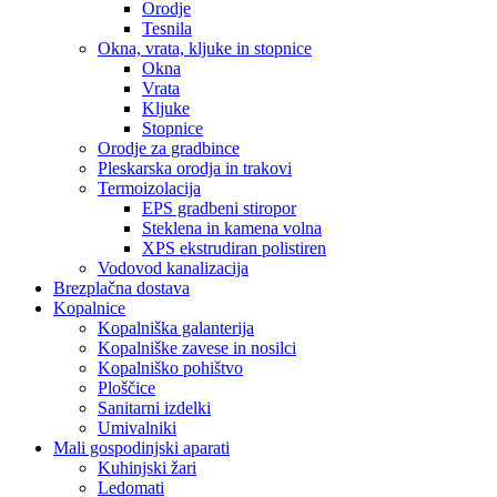
Orodje
Tesnila
Okna, vrata, kljuke in stopnice
Okna
Vrata
Kljuke
Stopnice
Orodje za gradbince
Pleskarska orodja in trakovi
Termoizolacija
EPS gradbeni stiropor
Steklena in kamena volna
XPS ekstrudiran polistiren
Vodovod kanalizacija
Brezplačna dostava
Kopalnice
Kopalniška galanterija
Kopalniške zavese in nosilci
Kopalniško pohištvo
Ploščice
Sanitarni izdelki
Umivalniki
Mali gospodinjski aparati
Kuhinjski žari
Ledomati