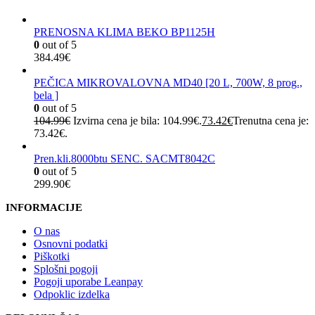
PRENOSNA KLIMA BEKO BP1125H
0
out of 5
384.49
€
PEČICA MIKROVALOVNA MD40 [20 L, 700W, 8 prog.,
bela ]
0
out of 5
104.99
€
Izvirna cena je bila: 104.99€.
73.42
€
Trenutna cena je:
73.42€.
Pren.kli.8000btu SENC. SACMT8042C
0
out of 5
299.90
€
INFORMACIJE
O nas
Osnovni podatki
Piškotki
Splošni pogoji
Pogoji uporabe Leanpay
Odpoklic izdelka