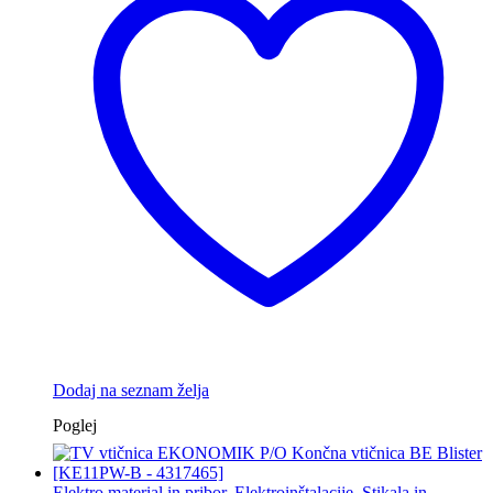
Dodaj na seznam želja
Poglej
Elektro material in pribor
,
Elektroinštalacije
,
Stikala in