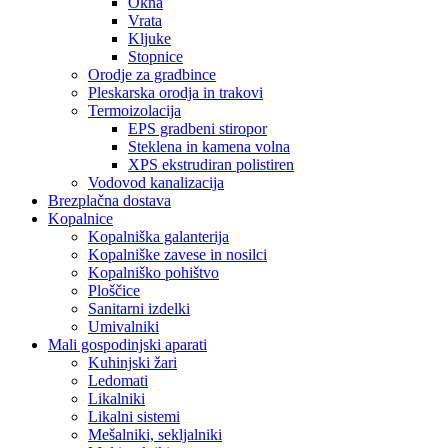
Okna
Vrata
Kljuke
Stopnice
Orodje za gradbince
Pleskarska orodja in trakovi
Termoizolacija
EPS gradbeni stiropor
Steklena in kamena volna
XPS ekstrudiran polistiren
Vodovod kanalizacija
Brezplačna dostava
Kopalnice
Kopalniška galanterija
Kopalniške zavese in nosilci
Kopalniško pohištvo
Ploščice
Sanitarni izdelki
Umivalniki
Mali gospodinjski aparati
Kuhinjski žari
Ledomati
Likalniki
Likalni sistemi
Mešalniki, sekljalniki