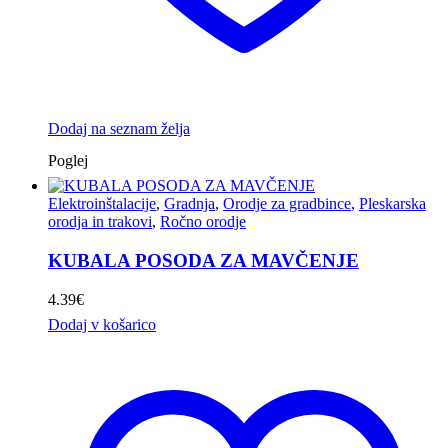
Dodaj na seznam želja
Poglej
Elektroinštalacije
,
Gradnja
,
Orodje za gradbince
,
Pleskarska
orodja in trakovi
,
Ročno orodje
KUBALA POSODA ZA MAVČENJE
4.39
€
Dodaj v košarico