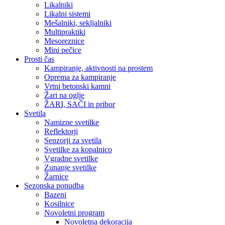
Likalniki
Likalni sistemi
Mešalniki, sekljalniki
Multipraktiki
Mesoreznice
Mini pečice
Prosti čas
Kampiranje, aktivnosti na prostem
Oprema za kampiranje
Vrtni betonski kamni
Žari na oglje
ŽARI, SAČI in pribor
Svetila
Namizne svetilke
Reflektorji
Senzorji za svetila
Svetilke za kopalnico
Vgradne svetilke
Zunanje svetilke
Žarnice
Sezonska ponudba
Bazeni
Kosilnice
Novoletni program
Novoletna dekoracija