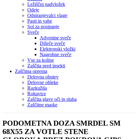
Ležiščni nadvložek
Odeje
Odstranjevalci vlage
Pasti in vabe
Sol za posipanje
Sveče
Adventne sveče
Dišeče sveče
Elektronski vložki
Nagrobne sveče
Vse za koline
Zaščita pred insekti
Zaščitna oprema
Delovna obutev
Delovne obleke
Razkužila
Rokavice
Zaščita glave oči in sluha
Zaščitne maske
PODOMETNA DOZA SMRDEL SM
68X55 ZA VOTLE STENE