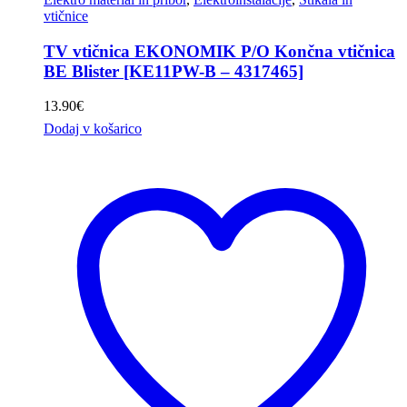
vtičnice
TV vtičnica EKONOMIK P/O Končna vtičnica
BE Blister [KE11PW-B – 4317465]
13.90
€
Dodaj v košarico