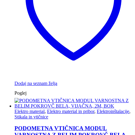
Dodaj na seznam želja
Poglej
Elektro material
,
Elektro material in pribor
,
Elektroinštalacije
,
Stikala in vtičnice
PODOMETNA VTIČNICA MODUL
VARNOSTNA Z BELIM POKROVČ BELA,