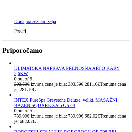
Dodaj na seznam želja
Poglej
Priporočamo
KLIMATSKA NAPRAVA PRENOSNA ARFO KARY
2,6KW
0
out of 5
303.59
€
Izvirna cena je bila: 303.59€.
281.10
€
Trenutna cena
je: 281.10€.
INTEX PureSpa Greystone Deluxe, veliki, MASAŽNI
BAZEN SQUARE ZA 6 OSEB
0
out of 5
739.99
€
Izvirna cena je bila: 739.99€.
682.02
€
Trenutna cena
je: 682.02€.
ROBOTSKI SESALNIK ROBOROCK QR 798 BEL