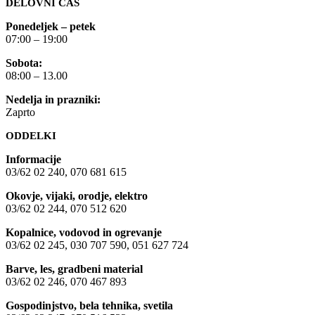
DELOVNI ČAS
Ponedeljek – petek
07:00 – 19:00
Sobota:
08:00 – 13.00
Nedelja in prazniki:
Zaprto
ODDELKI
Informacije
03/62 02 240, 070 681 615
Okovje, vijaki, orodje, elektro
03/62 02 244, 070 512 620
Kopalnice, vodovod in ogrevanje
03/62 02 245, 030 707 590, 051 627 724
Barve, les, gradbeni material
03/62 02 246, 070 467 893
Gospodinjstvo, bela tehnika, svetila