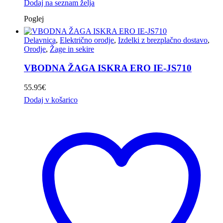
Dodaj na seznam želja
Poglej
Delavnica
,
Električno orodje
,
Izdelki z brezplačno dostavo
,
Orodje
,
Žage in sekire
VBODNA ŽAGA ISKRA ERO IE-JS710
55.95
€
Dodaj v košarico