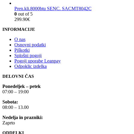
Pren.kli.8000btu SENC. SACMT8042C
0
out of 5
299.90
€
INFORMACIJE
O nas
Osnovni podatki
Piškotki
Splošni pogoji
Pogoji uporabe Leanpay
Odpoklic izdelka
DELOVNI ČAS
Ponedeljek – petek
07:00 – 19:00
Sobota:
08:00 – 13.00
Nedelja in prazniki:
Zaprto
ODDELKI