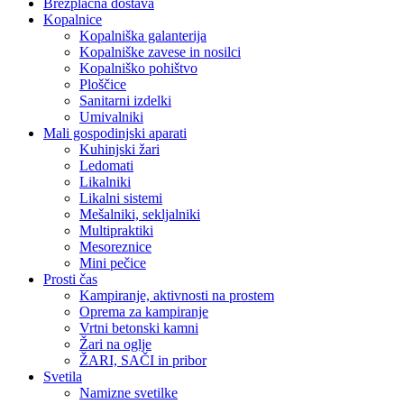
Brezplačna dostava
Kopalnice
Kopalniška galanterija
Kopalniške zavese in nosilci
Kopalniško pohištvo
Ploščice
Sanitarni izdelki
Umivalniki
Mali gospodinjski aparati
Kuhinjski žari
Ledomati
Likalniki
Likalni sistemi
Mešalniki, sekljalniki
Multipraktiki
Mesoreznice
Mini pečice
Prosti čas
Kampiranje, aktivnosti na prostem
Oprema za kampiranje
Vrtni betonski kamni
Žari na oglje
ŽARI, SAČI in pribor
Svetila
Namizne svetilke