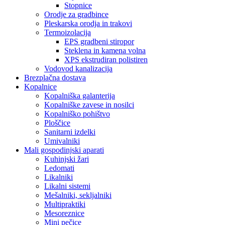
Stopnice
Orodje za gradbince
Pleskarska orodja in trakovi
Termoizolacija
EPS gradbeni stiropor
Steklena in kamena volna
XPS ekstrudiran polistiren
Vodovod kanalizacija
Brezplačna dostava
Kopalnice
Kopalniška galanterija
Kopalniške zavese in nosilci
Kopalniško pohištvo
Ploščice
Sanitarni izdelki
Umivalniki
Mali gospodinjski aparati
Kuhinjski žari
Ledomati
Likalniki
Likalni sistemi
Mešalniki, sekljalniki
Multipraktiki
Mesoreznice
Mini pečice