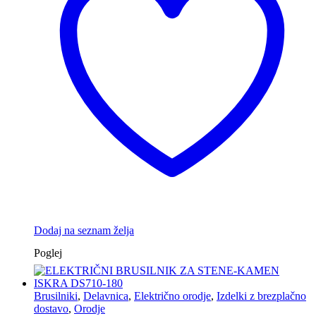
Dodaj na seznam želja
Poglej
Brusilniki
,
Delavnica
,
Električno orodje
,
Izdelki z brezplačno
dostavo
,
Orodje