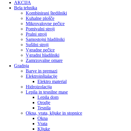
AKCIJA
Bela tehnika
Kombinirani štedilniki
Kuhalne plošče
Mikrovalovne pečice
Pomivalni stroji
Pralni stroji
Samostojni hladilniki
Sušilni stroji
Vgradne pečice
Vgradni hladilniki
Zamrzovalne omare
Gradnja
Barve in premazi
Elektroinštalacije
Elektro material
Hidroizolacija
Lepila in tesnilne mase
Lepila dom
Orodje
Tesnila
Okna, vrata, kljuke in stopnice
Okna
Vrata
Kljuke