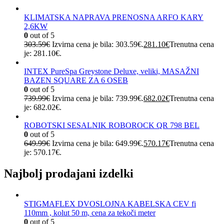
KLIMATSKA NAPRAVA PRENOSNA ARFO KARY
2,6KW
0
out of 5
303.59
€
Izvirna cena je bila: 303.59€.
281.10
€
Trenutna cena
je: 281.10€.
INTEX PureSpa Greystone Deluxe, veliki, MASAŽNI
BAZEN SQUARE ZA 6 OSEB
0
out of 5
739.99
€
Izvirna cena je bila: 739.99€.
682.02
€
Trenutna cena
je: 682.02€.
ROBOTSKI SESALNIK ROBOROCK QR 798 BEL
0
out of 5
649.99
€
Izvirna cena je bila: 649.99€.
570.17
€
Trenutna cena
je: 570.17€.
Najbolj prodajani izdelki
STIGMAFLEX DVOSLOJNA KABELSKA CEV fi
110mm , kolut 50 m, cena za tekoči meter
0
out of 5