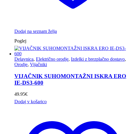
Dodaj na seznam želja
Poglej
Delavnica
,
Električno orodje
,
Izdelki z brezplačno dostavo
,
Orodje
,
Vijačniki
VIJAČNIK SUHOMONTAŽNI ISKRA ERO
IE-DS3-600
49.95
€
Dodaj v košarico