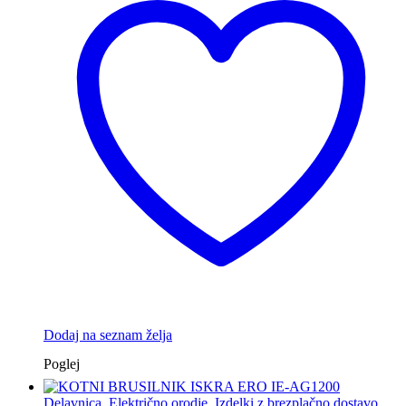
Dodaj na seznam želja
Poglej
Delavnica
,
Električno orodje
,
Izdelki z brezplačno dostavo
,