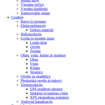
Sušilni stroji
Vgradne pečice
Vgradni hladilniki
Zamrzovalne omare
Gradnja
Barve in premazi
Elektroinštalacije
Elektro material
Hidroizolacija
Lepila in tesnilne mase
Lepila dom
Orodje
Tesnila
Okna, vrata, kljuke in stopnice
Okna
Vrata
Kljuke
Stopnice
Orodje za gradbince
Pleskarska orodja in trakovi
Termoizolacija
EPS gradbeni stiropor
Steklena in kamena volna
XPS ekstrudiran polistiren
Vodovod kanalizacija