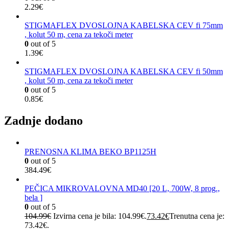
2.29
€
STIGMAFLEX DVOSLOJNA KABELSKA CEV fi 75mm
, kolut 50 m, cena za tekoči meter
0
out of 5
1.39
€
STIGMAFLEX DVOSLOJNA KABELSKA CEV fi 50mm
, kolut 50 m, cena za tekoči meter
0
out of 5
0.85
€
Zadnje dodano
PRENOSNA KLIMA BEKO BP1125H
0
out of 5
384.49
€
PEČICA MIKROVALOVNA MD40 [20 L, 700W, 8 prog.,
bela ]
0
out of 5
104.99
€
Izvirna cena je bila: 104.99€.
73.42
€
Trenutna cena je:
73.42€.