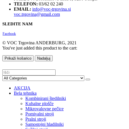
TELEFON:
03/62 02 240
EMAIL:
info@voc-trgovina.si
voc.trgovina@gmail.com
SLEDITE NAM
Facebook
© VOC Trgovina ANDERBURG, 2021
You've just added this product to the cart:
Prikaži košarico
Nadaljuj
AKCIJA
Bela tehnika
Kombinirani štedilniki
Kuhalne plošče
Mikrovalovne pečice
Pomivalni stroji
Pralni stroji
Samostojni hladilniki