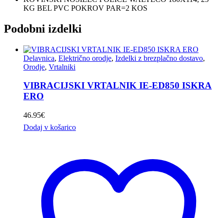
KG BEL PVC POKROV PAR=2 KOS
Podobni izdelki
Delavnica
,
Električno orodje
,
Izdelki z brezplačno dostavo
,
Orodje
,
Vrtalniki
VIBRACIJSKI VRTALNIK IE-ED850 ISKRA
ERO
46.95
€
Dodaj v košarico