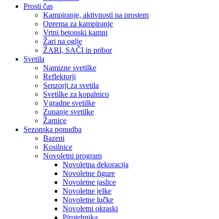
Prosti čas
Kampiranje, aktivnosti na prostem
Oprema za kampiranje
Vrtni betonski kamni
Žari na oglje
ŽARI, SAČI in pribor
Svetila
Namizne svetilke
Reflektorji
Senzorji za svetila
Svetilke za kopalnico
Vgradne svetilke
Zunanje svetilke
Žarnice
Sezonska ponudba
Bazeni
Kosilnice
Novoletni program
Novoletna dekoracija
Novoletne figure
Novoletne jaslice
Novoletne jelke
Novoletne lučke
Novoletni okraski
Pirotehnika