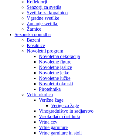
Reflektorji
Senzorji za svetila
Svetilke za kopalnico
Vgradne svetilke
Zunanje svetilke
Žarnice
Sezonska ponudba
Bazeni
Kosilnice
Novoletni program
Novoletna dekoracija
Novoletne figure
Novoletne jaslice
Novoletne jelke
Novoletne lučke
Novoletni okraski
Pirotehnika
Vrt in okolica
Verižne žage
Verige za žage
Vinogradništvo in sadjarstvo
Visokotlačni čistilniki
Vrtna cev
Vrtne garniture
Vrtne garniture in stoli