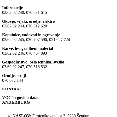
Informacije
03/62 02 240, 070 681 615
Okovje, vijaki, orodje, elektro
03/62 02 244, 070 512 620
Kopalnice, vodovod in ogrevanje
03/62 02 245, 030 707 590, 051 627 724
Barve, les, gradbeni material
03/62 02 246, 070 467 893
Gospodinjstvo, bela tehnika, svetila
03/62 02 247, 070 516 532
Orodje, stroji
070 672 144
KONTAKT
VOC Trgovina d.o.o.
ANDERBURG
NASLOV:
Drofenikova ulica 3, 3230 Šentjur