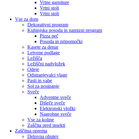
Vrtne garniture
Vrtni stoli
Vrtni stoli
Vse za dom
Dekorativni program
Kuhinjska posoda in namizni program
Pizza peč
Posoda in pripomočki
Kasete za denar
Letvene podlage
Ležišča
Ležiščni nadvložek
Odeje
Odstranjevalci vlage
Pasti in vabe
Sol za posipanje
Sveče
Adventne sveče
Dišeče sveče
Elektronski vložki
Nagrobne sveče
Vse za koline
Zaščita pred insekti
Zaščitna oprema
Delovna obutev