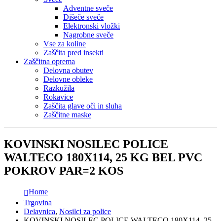
Adventne sveče
Dišeče sveče
Elektronski vložki
Nagrobne sveče
Vse za koline
Zaščita pred insekti
Zaščitna oprema
Delovna obutev
Delovne obleke
Razkužila
Rokavice
Zaščita glave oči in sluha
Zaščitne maske
KOVINSKI NOSILEC POLICE
WALTECO 180X114, 25 KG BEL PVC
POKROV PAR=2 KOS
Home
Trgovina
Delavnica
,
Nosilci za police
KOVINSKI NOSILEC POLICE WALTECO 180X114, 25