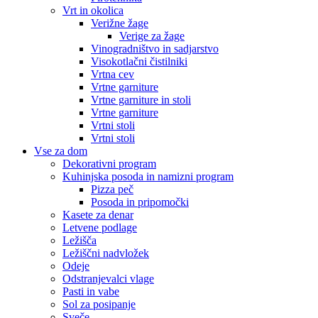
Vrt in okolica
Verižne žage
Verige za žage
Vinogradništvo in sadjarstvo
Visokotlačni čistilniki
Vrtna cev
Vrtne garniture
Vrtne garniture in stoli
Vrtne garniture
Vrtni stoli
Vrtni stoli
Vse za dom
Dekorativni program
Kuhinjska posoda in namizni program
Pizza peč
Posoda in pripomočki
Kasete za denar
Letvene podlage
Ležišča
Ležiščni nadvložek
Odeje
Odstranjevalci vlage
Pasti in vabe
Sol za posipanje
Sveče