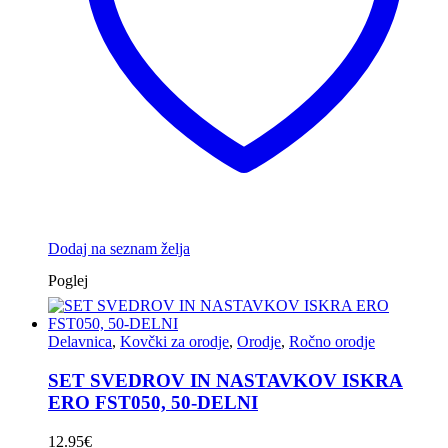
Dodaj na seznam želja
Poglej
Delavnica
,
Kovčki za orodje
,
Orodje
,
Ročno orodje
SET SVEDROV IN NASTAVKOV ISKRA
ERO FST050, 50-DELNI
12.95
€