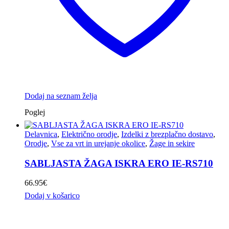
Dodaj na seznam želja
Poglej
Delavnica
,
Električno orodje
,
Izdelki z brezplačno dostavo
,
Orodje
,
Vse za vrt in urejanje okolice
,
Žage in sekire
SABLJASTA ŽAGA ISKRA ERO IE-RS710
66.95
€
Dodaj v košarico